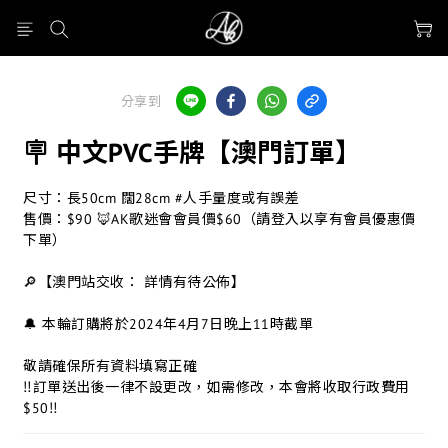
分享到
🪧 中文PVC手牌【澳門訂單】
尺寸：長50cm 闊28cm #人手量度或有誤差
售價：$90 🦊AK歌迷會會員價$60（請登入以享有會員優惠價
下單）
🔎【澳門站交收： 詳情有待公佈】
🔔 本輪訂購將於2024年4月7日晚上11時截單
敬請確保所有資料填寫正確
‼️訂單送出後一律不設更改，如需修改，本會將收取行政費用
$50‼️