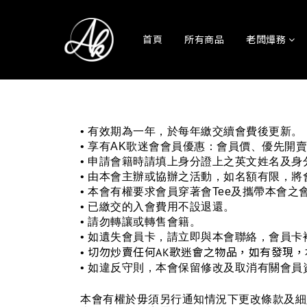
首頁
所有商品
老闆𤒹務
• 有效期為一年，於每年繳交續會費後更新。
• 享有AK歌迷會會員優惠：會員價、優先開
• 申請會籍時請填上身分證上之英文姓名及身
• 由本會主辦或協辦之活動，如名額有限，
• 本會有權要求會員穿著會Tee及攜帶本會
• 已繳交的入會費用不設退還。
• 請勿轉讓或轉售會
籍
。
• 如遺失會員卡，請立即與本會聯絡，會員卡補
切勿炒賣任何AK歌迷會之物品，如有發現
•
• 如違反守則，本會保留修改及取消有關會員
本會有權於毋須另行通知情況下更改條款及細