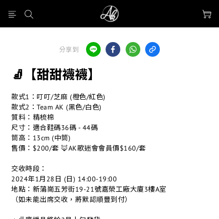
分享到
🧦【甜甜襪襪】
款式1：叮叮/芝麻 (橙色/紅色)
款式2：Team AK (黑色/白色)
質料：精梳棉
尺寸：適合鞋碼36碼 - 44碼
筒高：13cm (中筒)
售價：$200/套 🦊AK歌迷會會員價$160/套
交收時段：
2024年1月28日 (日) 14:00-19:00
地點：新蒲崗五芳街19-21號嘉榮工廠大廈3樓A室
（如未能出席交收，將默認順豐到付）