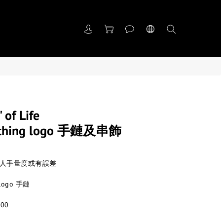
 of Life
rything logo 手鏈及串飾
 #人手量度或有誤差
g logo 手鏈
00