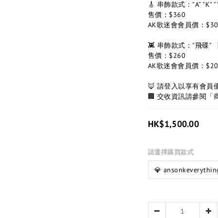
🎸 串飾款式："A" "K"
售價：$360
AK歌迷會會員價：$30
👾 串飾款式："飛碟" 【S
售價：$260
AK歌迷會會員價：$20
🦊 請登入以享有會員
🏢 交收資訊請參閱「
HK$1,500.00
請選擇購買款式