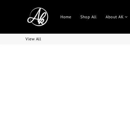
Home
Shop All
About AK
View All