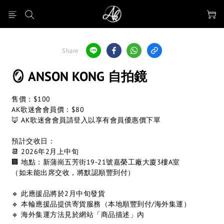
Share
🪞 ANSON KONG 自拍鏡
售價：$100
AK歌迷會會員價：$80
🦊 AK歌迷會會員請登入以享有會員優惠價下單
預計交收日：
📆 2026年2月上中旬
🏢 地點：新蒲崗五芳街19-21號嘉榮工廠大廈3樓A室
（如未能出席交收，將默認順豐到付）
🔹 此應援品將於2月中旬發貨
🔹 本輪應援品提供寄貨服務（本地順豐到付/海外集運）
🔹 海外集運方法見於網站「商品描述」內